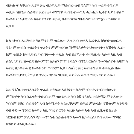
ብጽሑፍ ኣቕሪቡ ኢዩ። እቲ ብድፍኢት ማሕበረ-ሰብ ዓለም፡ ካብ መሬት ትግራይ
ወጺኡ ዝጸንሐ ሰራዊት ኤርትራ፡ ዳግማይ ኣብዚ ብውግእ ሓድሕድ ኢትዮጵያ ዝፍለጥ
ኲናት ምእታዊ ከኣ ክሳብ ክንደይ ቀይዲ በተኽ ዝኾነ ገባቲ ስርዓት ምዃኑ ዘንጸባርቕ
ኢዩ።
ኩሉ ህዝቢ ኤርትራን ዓለምን ከም ዝፈልጦ፡ እዚ ኣብ መላእ ኤርትራ ክካየድ ዝወርሐ
ግፋ፡ ምውራስ ንብረትን ጥሪትን ምምዝንባል ሽማግለታትን ህጻውንትን ኣኸቲሉ ኢዩ።
ከም ሳዕቤኑ ከኣ፡ ህዝቢ ካብ ገዛውቱ ወጺኡ ኣብ በረኻታት ተዛሕዚሑ ኣሎ። እዚ ኣብ
ልዕሊ ህዝቢ ዝወርድ ዘሎ ምንግልታዕን ምምዝባልን ብዓንደ ርእሱ፡ ንመንእሰያት ለቒምካ
ኣብዚ ዘይፍትሓዊ ኲናት ንምጥባሶም ኢዩ። ስለ`ዚ እዚ ኣብ ትግራይ ተወሊዑ ዘሎ
ኲናት፡ ንህዝቢ ትግራይ ጥራይ ዘይኮነ ንህዝቢ ኤርትራ እውን ግዳይ ጌርዎ ኣሎ።
እዚ ግፋ’ዚ ንመንእሰያት ጥራይ ዝዓለመ ኣይኮነን። ኩሎም ብጥዕናን ብስንክልናን
ምኽንያት ካብ ሰራዊት ተሰናቢቶም ዝጸንሑን ካብ 60 ንላዕሊ ዝዕድሜኦምን እውን፡
“ብስም ዕቑር ሰራዊት” ኣብ ከተማታት ኣዕጢቕዎም ድሕሪ ምጽናሕ፡ ንኹሎም ኣገዲዱ
ናብ ቅድመ ግንባር ክወፍሩ እዚ ገባቲ ስርዓት ኣዚዙ ኣሎ። እቲ ኣብ ሲቪላዊ ስራሕ
ዝርከብ ከም ፖሊስን ናይ መንግስቲ ሰራሕተኛን እውን ከይተረፈ፡ ናብ ቅድመ ግንባር
ክኸይድ ተኣዚዙ ኣሎ።