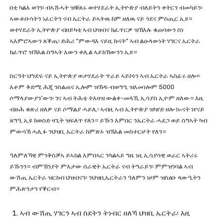
በቲ ካልእ ወገን፡ ብኣሽሓት ዝቑጸሩ ወተሃደራት ኢትዮጵያ ብለይትን ቀትርን ብመካይን፡
ኣውቶቡሳትን ነፈርትን ናብ ኤርትራ ይኣትዉ ከም ዘለዉ ናይ ጎደና ምስጢር ኢዩ።
ወተሃደራት ኢትዮጵያ ብዘይካቲ ኣብ ህዝብና ክፈጥርዎ ዝኽእሉ ቁጠባውን ስነ
ኣእምሮኣውን ጸቕጢ፡ ድሕሪ “ምውዳእ ናይዚ ኩናት” ኣብ ልዑላውነት ሃገርና ኤርትራ
ክፈጥሮ ዝኽእል ስግኣት እውን ቀሊል ኣይክኸውንን ኢዩ።
ስርዓት ህግደፍ ናይ ኢትዮጵያ ወታሃደራት ጥራይ ኣይኮነን ኣብ ኤርትራ ኣስፊሩ ዘሎ።
እቶም ቅድሚ ሕጂ ንስልጠና ኢሎም ዝኸዱ ብወግዒ ዝእመነሎም 5000
ሶማላያውያን’ውን፡ ገና ኣብ ትሕቲ ትእዛዝ ውልቀ-መላኺ ኢሳያስ ኢዮም ዘለው። እዚ
ብዙሕ ቁጽሪ ዘለዎ ናይ ሶማልያ ሓይሊ፡ ኣብዚ ኣብ ኢትዮጵያ ዝካየድ ዘሎ ኲናት ነየናይ
ጸግዒ ኢዩ ክወስድ ዛጊት ዝፍለጥ የለን። ይኹን እምበር ንኤርትራ ሓደጋ ወይ ስግኣት ካብ
ምውሳኽ ሓሊፉ ንህዝቢ ኤርትራ ከምጽኦ ዝኽእል መስተርሆት የለን።
ዓለምለኻዊ ምንቅስቓኣ ይኣክል እምበኣር ንካልኣይ ግዜ ነዚ ኢሳያሳዊ ወራር ኣትሪሩ
ይኹንን። ብምኽንያት ምእታው ሰራዊት ኤርትራ ናብ ትግራይን፡ ምምዝንባል ኣብ
ውሽጢ ኤርትራ ዝርከብ ህዝብናን፡ ንህዝቢኤርትራን ዓለምን ነዞም ዝስዕቡ ጻውዒትን
ምሕጽንታን የቕርብ።
ኣብ ውሽጢ ሃገርን ኣብ ስደትን ትነብር ዘለኻ ህዝቢ ኤርትራ፡ እዚ