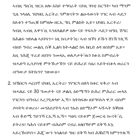
ኣብዚ ግዜ’ዚ ዝርአ ዘሎ እከይ ተግባራት ናይዚ ገባቲ ስርዓት፡ ካብ ማንም
ጊዜ ንላዕሊ ንህዝቢ ኤርትራ ንምጽናትን፡ ልዑላውነት ሃገር ኣብ ሓደጋ
ከእቱን ተዓጢቑ ከምዘሎ ዘርኢ ዓቢ ምልክት ኢዩ። ህዝቢ ኤርትራ፡
ካብዚ ኣብዚ እዋን`ዚ ኣንጸላልይዎ ዘሎ ናይ ጥፍኣት ሓደጋ ዝዓቢ ሽግር
ከሕልፍ ዝከኣል ኣይኮነን። ነዚ ኩነታት’ዚ፡ ኣብ ዝኾነ ይኹን ሸነኽ ሃሊኻ
ብዘይ ግብረ መልሲ ስቕ ኢልካ ክትሓልፎ ከኣ ከቢድ ዕዳ ዘሰክም ኢዩ።
እዚ ንሕጂ ጥራይ ዘይኮነ ንመጻኢ ወለዶታት’ዉን ክፉእ ስምብራት
ዝሓድግ ኢሳያሳዊ ምትኹታኽን፡ ናይ ድሕረይ ሳዕሪ ኣይትብቆላ ወራርን
ብዓውታ ክትኩንኖ ንጽውዕ።
ዝኸበርካ ሓርበኛ ህዝቢ ኤርትራ፡ ንሃገርካ ዘለካ ክቱር ፍቅሪ፡ ኣብ
ዝሓለፈ ናይ 30 ዓመታት ናይ ቃልሲ ዕድሜኻን ድሕሪ ምሕራር መላእ
ሃገርካን ብግብሪ ኣረጋጊጽካዮ ኢኻ። ክትከፍሎ ዘይግባኣካ ዋጋ፡ ብስም
ዶባትካ ተወሪሩ፡ መንእሰያትካ ኣብ ንኡስ ዕድሜኦም ኣሻሓት ክቕዘፉ
ኣብ ቅድሚ ዓይንኻ ርኢኻ ኢኻ። ጣዕሳ ናይቶም ጀመርቲ ኲናት`ሲ
ይትረፍ፡ ካሕሳ ናይቶም ብሕሰም ናብራ ዘዕበኻዮም ደቅኻ እኳ
ኣይረኸብካን። ሕጂ`ውን ንሳልሳይ ግዜ፡ ደቅኻ ካብ ሕቑፎኻ ክምንጥሉኻ