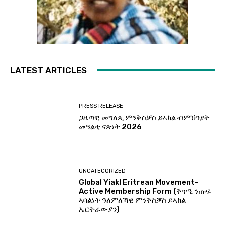
LATEST ARTICLES
PRESS RELEASE
ጋዜጣዊ መግለጺ ምንቅስቓስ ይኣክል ብምኽንያት
መዓልቲ ናጽነት 2026
UNCATEGORIZED
Global Yiakl Eritrean Movement-
Active Membership Form (ቅጥዒ ንጡፍ
ኣባልነት ዓለምለኻዊ ምንቅስቓስ ይኣክል
ኤርትራውያን)