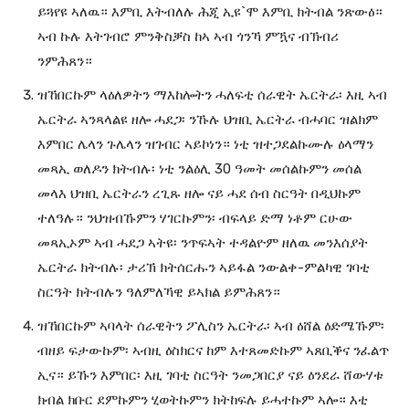
ይጓየዩ ኣለዉ። እምቢ እትብለሉ ሕጂ ኢዩ`ሞ እምቢ ክትብል ንጽውዕ።
ኣብ ኩሉ እትገብሮ ምንቅስቓስ ከኣ ኣብ ጎንኻ ምዃና ብኽብሪ
ንምሕጸን።
ዝኸበርኩም ላዕለዎትን ማእከሎትን ሓለፍቲ ሰራዊት ኤርትራ፡ እዚ ኣብ
ኤርትራ ኣንጻላልዩ ዘሎ ሓደጋ፡ ንኹሉ ህዝቢ ኤርትራ ብሓባር ዝልክም
እምበር ሌላን ጉሌላን ዝገብር ኣይኮነን። ነቲ ዝተጋደልኩሙሉ ዕላማን
መጻኢ ወለዶን ክትብሉ፡ ነቲ ንልዕሊ 30 ዓመት መሰልኩምን መሰል
መላእ ህዝቢ ኤርትራን ረጊጹ ዘሎ ናይ ሓደ ሰብ ስርዓት በዲህኩም
ተለዓሉ። ንህዝብኹምን ሃገርኩምን፡ ብፍላይ ድማ ነቶም ርሁው
መጻኢኦም ኣብ ሓደጋ ኣትዩ፡ ንጥፍኣት ተዳልዮም ዘለዉ መንእሰያት
ኤርትራ ክትብሉ፡ ታሪኽ ክትሰርሑን ኣይፋል ንውልቀ-ምልካዊ ገባቲ
ስርዓት ክትብሉን ዓለምለኻዊ ይኣክል ይምሕጸን።
ዝኸበርኩም ኣባላት ሰራዊትን ፖሊስን ኤርትራ፡ ኣብ ዕሸል ዕድሜኹም፡
ብዘይ ፍታውኩም፡ ኣብዚ ዕስክርና ከም እተጸመድኩም ኣጸቢቕና ንፈልጥ
ኢና። ይኹን እምበር፡ እዚ ገባቲ ስርዓት ንመጋበርያ ናይ ዕንደራ ሸውሃቱ
ክብል ክቡር ደምኩምን ሂወትኩምን ክትከፍሉ ይሓተኩም ኣሎ። እቲ