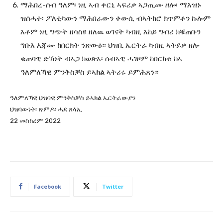
ማሕበረ-ሰብ ዓለም፡ ነዚ ኣብ ቀርኒ ኣፍሪቃ ኣጋጢሙ ዘሎ፡ ማእዝኑ
ዝሰሓተ፡ ፖለቲካውን ማሕበራውን ቀውሲ ብኣትክሮ ክጥምቶን ኩሎም
እቶም ነዚ ግጭት ዘሳስዩ ዘለዉ ወገናት ካብዚ እከይ ግብሪ ክቑጠቡን
ግቡእ እጃሙ ከበርክት ንጽውዕ። ህዝቢ ኤርትራ ካብዚ ኣትይዎ ዘሎ
ቁጠባዊ ድኽነት ብኣጋ ክወጽእ፡ ሰብኣዊ ሓገዞም ከበርክቱ ከኣ
ዓለምለኻዊ ምንቅስቓስ ይኣክል ኣትሪሩ ይምሕጸን።
ዓለምለኻዊ ህዝባዊ ምንቅስቓስ ይኣክል ኤርትራውያን
ህዝባውነት፡ ጽምዶ፡ ሓደ ጸላኢ
22 መስከረም 2022
Facebook
Twitter