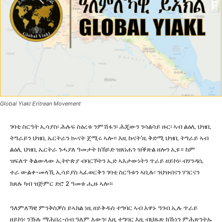
Global Yiakl Eritrean Movement
ገባቲ ስርዓት ኢሳያስ፡ ሕሉፍ ስዕረቱ ንምሽፋን፡ ሕጂውን ንሳልሳይ ዙር፡ ኣብ ልዕሊ ህዝቢ
ትግራይን ህዝቢ ኤርትራን ኲናት ጀሚሩ ኣሎ። እዚ ኩናት’ዚ ቅድሚ ህዝቢ ትግራይ ኣብ
ልዕሊ ህዝቢ ኤርትራ ንሓያለ ዓመታት ክኸይድ ዝጸነሐን ዝቕጽል ዘሎን ኢዩ። ከም
ዝፍለጥ ቅልውላው ኢትዮጵያ ብባርኾትን ኢድ ኣእታውነትን ጥራይ ዘይኮነ፡ ብሃንዳሲ
ተራ ውልቀ-መላኺ ኢሳይያስ ኣፈወርቅን ገባቲ ስርዓቱን ኣቢሉ፡ ንህዝብናን ሃገርናን
ክጸሉ ካብ ዝጅምር ድሮ 2 ዓመቱ ሒዙ ኣሎ።
ዓለምለኻዊ ምንቅስቓስ ይኣክል ነዚ ዘይቅዱስ ተግባር ኣብ እዋኑ ዓገብ ኢሉ ጥራይ
ዘይኮነ፡ ንኹሉ ማሕበረ-ሰብ ዓለም እውን፡ እዚ ተግባር እዚ ብህጹጽ ክኹነን ምሕጽንትኡ