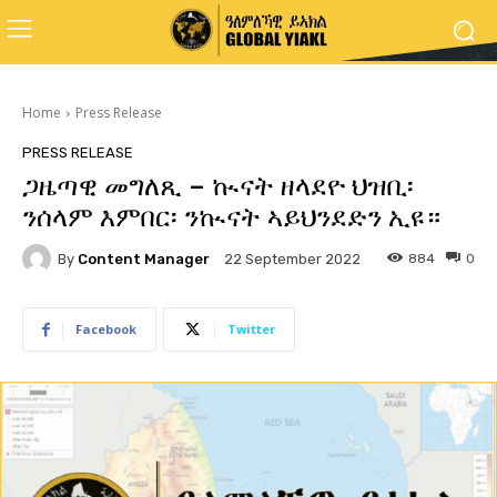
Home
Press Release
PRESS RELEASE
ጋዜጣዊ መግለጺ – ኲናት ዘላደዮ ህዝቢ፡
ንሰላም እምበር፡ ንኲናት ኣይህንደድን ኢዩ።
By
Content Manager
884
0
22 September 2022
Facebook
Twitter