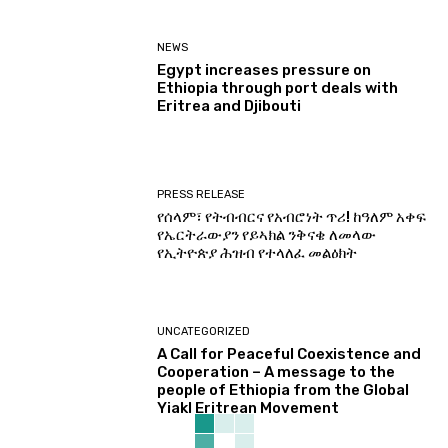
NEWS
Egypt increases pressure on
Ethiopia through port deals with
Eritrea and Djibouti
PRESS RELEASE
የሰላም፣ የትብብርና የአብሮነት ጥሪ! ከዓለም አቀፍ
የኤርትራውያን የይኣክል ንቅናቄ ለመላው
የኢትዮጵያ ሕዝብ የተላለፈ መልዕክት
UNCATEGORIZED
A Call for Peaceful Coexistence and
Cooperation – A message to the
people of Ethiopia from the Global
Yiakl Eritrean Movement