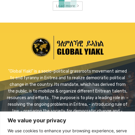
Load more
"Global Yiakl” is a socio-political grassroots movement aimed
to end tyranny in Eritrea and to realize democratic political
change in the country. Its mandate, which has derived from
the public, is to mobilize & organize different Eritrean talents,
resources and efforts . The purpose is to play a leading role in: -
resolving the ongoing problems in Eritrea, - introducing rule of
law, - preparing the society for democratic change and -
realizing safe transition.
We value your privacy
Contact us:
info@eriyaikl.com
We use cookies to enhance your browsing experience, serve