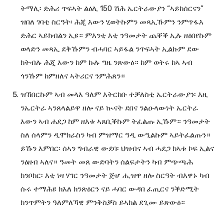
ትማሊ፡ ድሕሪ ጥፍኣት ልዕሊ 150 ሽሕ ኤርትራውያን “ኣይከሰርናን”
ዝበለ ገባቲ ስርዓት፡ ሕጂ እውን ሂወትኩምን መጻኢኹምን ንምጥፋእ
ድሕር ኣይክብልን ኢዩ። ምእንቲ እቲ ንዓመታት ጨቐቕ ኢሉ ዘዕበየኩም
ወላድን መጻኢ ደቅኹምን ብሓባር ኣይፋል ንጥፍኣት ኢልኩም ደው
ክትብሉ ሕጂ እውን ከም ኩሉ ግዜ ንጽውዕ። ከም ወትሩ ከኣ ኣብ
ጎንኹም ከምዘለና ኣትሪርና ንምሕጸን።
ዝኸበርኩም ኣብ መላእ ዓለም እትርከቡ ተቓለስቲ ኤርትራውያን፡ እዚ
ንኤርትራ ኣንጸላልይዋ ዘሎ ናይ ኲናት ደበና ንልዑላውነት ኤርትራ
እውን ኣብ ሐደጋ ከም ዘእቱ ኣጸቢቕኩም ትፈልጡ ኢኹም። ንዓመታት
ስለ ሰላምን ዲሞክራስን ካብ ምዝማር ዓዲ ውዒልኩም ኣይትፈልጡን።
ይኹን እምበር፡ ሰኣን ግብራዊ ውደባ፡ ህዝብና ኣብ ሓደጋ ክኣቱ ኮፍ ኢልና
ንዕዘብ ኣለና። ዓመት መጸ ውድባትን ሰልፍታትን ካብ ምጭጫሕ
ክንቦክር፡ እቲ ነዛ ሃገር ንዓመታት ጅሆ ሒዝዋ ዘሎ ስርዓት ብእዋኑ ካብ
ሱሩ ተማሕዩ ክእለ ክንጽዕርን ናይ ሓባር ውዳበ ፈጢርና ንቕድሚት
ክንጥምትን ዓለምለኻዊ ምንቅስቓስ ይኣክል ደጊሙ ይጽውዕ።