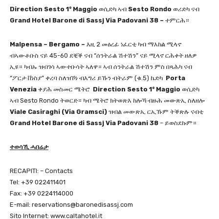
Direction Sesto 1° Maggio
ወሲድካ ኣብ
Sesto Rondo
ወሪድካ ናብ
Grand Hotel Barone di Sassj Via Padovani 38 –
ተምርሕ።
Malpensa – Bergamo
–
እዚ 2 መዕረፊ ነፈርቲ ካብ ማእከል ሚላኖ
ብኣውቶቡስ ናይ 45-60 ደቒቕ ናብ “ሰንትራል ሽተሽን” ናይ ሚላኖ ርሕቀት ዘለዎ
ኢዩ። ካብኡ ዝብገሳ ኣውተቡሳት ኣለዋ። ኣብ ሰንትራል ሽተሽን ምስ በጻሕካ ናብ
“ፖርታ ቨነስያ” ቀረባ ስለዝኾነ ብእግሪ ይኹን ብትራም (ቁ.5) ኬድካ
Porta
Venezia
ቀያሕ መስመር ሜትሮ
Direction Sesto 1° Maggio
ወሲድካ
ኣብ Sesto Rondo ትወርድ። ካብ ሜትሮ ክትወጽእ ከሎኻ ብዙሕ መውጽኢ ስለዘሎ
Viale Casiraghi (Via Gramsci)
ዝብል መውጽኢ ርኢኹም ትቕጽሉ ናብቲ
Grand Hotel Barone di Sassj
Via Padovani 38
– ይወስደኩም።
ተወሳኺ ሓበሬታ
RECAPITI: – Contacts
Tel: +39 022411401
Fax: +39 0224114000
E-mail: reservations@baronedisassj.com
Sito Internet: www.caltahotel.it