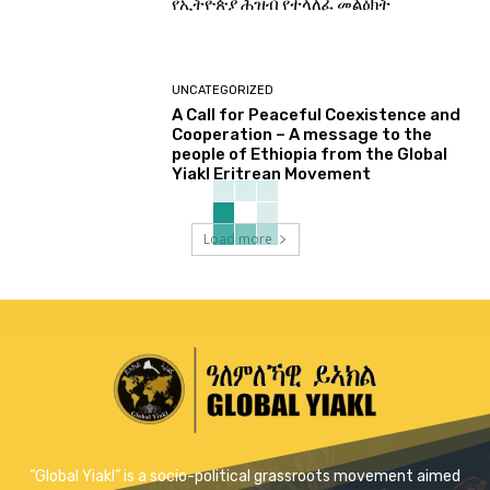
የኢትዮጵያ ሕዝብ የተላለፈ መልዕክት
UNCATEGORIZED
A Call for Peaceful Coexistence and
Cooperation – A message to the
people of Ethiopia from the Global
Yiakl Eritrean Movement
Load more
"Global Yiakl” is a socio-political grassroots movement aimed