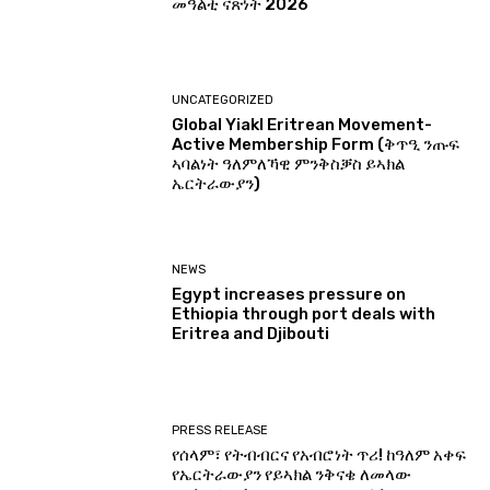
መዓልቲ ናጽነት 2026
UNCATEGORIZED
Global Yiakl Eritrean Movement-
Active Membership Form (ቅጥዒ ንጡፍ
ኣባልነት ዓለምለኻዊ ምንቅስቓስ ይኣክል
ኤርትራውያን)
NEWS
Egypt increases pressure on
Ethiopia through port deals with
Eritrea and Djibouti
PRESS RELEASE
የሰላም፣ የትብብርና የአብሮነት ጥሪ! ከዓለም አቀፍ
የኤርትራውያን የይኣክል ንቅናቄ ለመላው