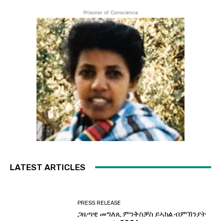
Prisoner of Conscience
LATEST ARTICLES
PRESS RELEASE
ጋዜጣዊ መግለጺ ምንቅስቓስ ይኣክል ብምኽንያት