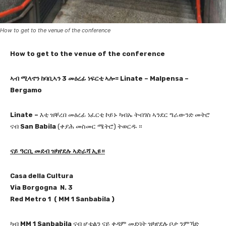
How to get to the venue of the conference
How to get to the venue of the conference
ኣብ ሚላኖን ከባቢኣን 3 መዕረፊ ነፍርቲ ኣሎ።
Linate – Malpensa –
Bergamo
Linate –
እቲ ዝቐረበ መዕረፊ ነፈርቲ ኮይኑ ካብኡ ትብገስ ኣንደር ግራውንድ መትሮ
ናብ
San Babila
(ቀያሕ መስመር ሜትሮ) ትወርዱ ።
ናይ ዓርቢ መደብ ዝካየደሉ ኣድራሻ ኢዩ።
Casa della Cultura
V
ia Borgogna N. 3
Red Metro 1 ( MM 1 Sanbabila )
ካብ
MM 1 Sanbabila
ናብ ሆቴልን ናይ ቀዳም መደባት ዝካየደሉ ቦታ ንምኻድ