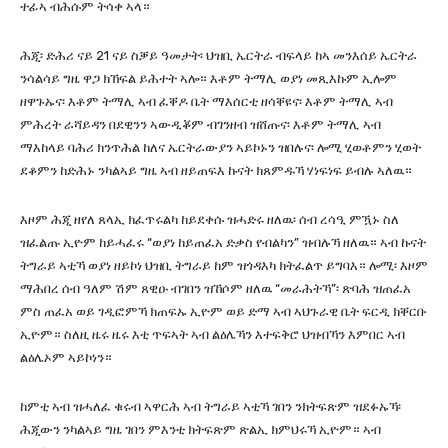
ተፊኣ ብሕሱም ትሳቀ ኣላ።
ሕጂ፡ ድሕሪ ናይ 21 ናይ ስቓይ ዓመታት፡ ህዝቢ ኤርትራ ብፍላይ ከኣ መንእሰይ ኤርትራ
ንሳልሳይ ግዜ ዋጋ ክኸፍል ይሕተት ኣሎ። እቶም ትማሊ ወያነ መጺእኩም ኢሎም
ዘዋጉኡና፡ እቶም ትማሊ ኣብ ፈቐዶ ቤት ማእሰርቲ ዘሳቐዩና፡ እቶም ትማሊ ኣብ
ምሕረት ራሻይዳን በደዊንን ኣውዲቖም ብገንዘብ ዝሸጡና፡ እቶም ትማሊ ኣብ
ማእከላይ ባሕሪ ክንጥሕል ከለና ኤርትራውያን ኣይኮኑን ዝበሉና፡ ሎሚ ሂወቶምን ሂወት
ደቆምን ከድሕኑ ንካልኣይ ግዜ ኣብ ዘይጠፍእ ኩናት ክጸምዱኻ ሃነፍነፍ ይብሉ ኣለዉ።
እዞም ሕጂ ዘየለ ጸላኢ ክፈጥሩልካ ከይደቀሱ ዝሓድሩ ዘለዉ፡ ሰብ ረሳዒ ምዃኑ ስለ
ዝፈልጡ ኢዮም ከይሓፈሩ “ወያነ ከይጠፈአ ድቃስ የብልካን” ዝብሉኻ ዘለዉ። ኣብ ኩናት
ትግራይ ኣቲኻ ወያነ ዘይኮነ ህዝቢ ትግራይ ከም ዝጎዳእካ ክትፈልጥ ይግባእ። ሎሚ፡ እዞም
ማሕበረ ሰብ ዓለም ሽም ጸዊዑ ብገበን ዝኸሶም ዘለዉ “መራሕትኻ”፡ ጽባሕ ዝጠፈአ
ምስ ጠፈአ ወይ ገዲፎምኻ ክጠፍኡ ኢዮም ወይ ድማ ኣብ ኣህጉራዊ ቤት ፍርዲ ክቐርቡ
ኢዮም። ስለዚ ዜሩ ዜሩ እቲ ጥፍኣት ኣብ ልዕሌኻን እተፍቅሮ ህዝብኻን እምበር ኣብ
ልዕሌኦም ኣይኮነን።
ከምቲ ኣብ ዝሓለፈ ቁሩብ ኣዋርሕ ኣብ ትግራይ ኣቲኻ ገበን ንክትፍጽም ዝደፉኡኻ፡
ሕጂውን ንካልኣይ ግዜ ገበን ምእንቲ ክትፍጽም ጽልኢ ክምህሩኻ ኢዮም። ኣብ