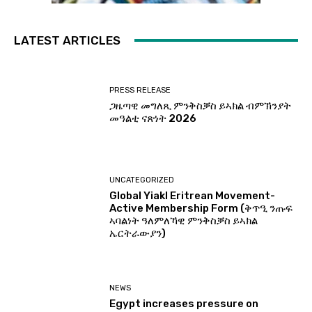
LATEST ARTICLES
PRESS RELEASE
ጋዜጣዊ መግለጺ ምንቅስቓስ ይኣክል ብምኽንያት
መዓልቲ ናጽነት 2026
UNCATEGORIZED
Global Yiakl Eritrean Movement-
Active Membership Form (ቅጥዒ ንጡፍ
ኣባልነት ዓለምለኻዊ ምንቅስቓስ ይኣክል
ኤርትራውያን)
NEWS
Egypt increases pressure on