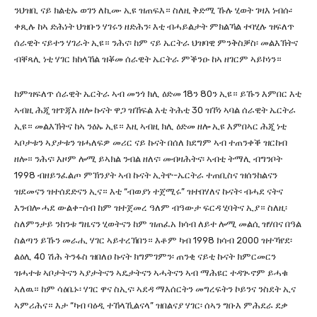
ንህዝቢ ናይ ክልቲኡ ወገን ለኪሙ ኢዩ ዝጠፍእ። ስለዚ ቅድሚ ኹሉ ሂወት ገዛእ ነብሱ፡
ቀጺሉ ከኣ ድሕነት ህዝቡን ሃገሩን ዘድሕን፡ እቲ ብሓይልታት ምክልኻል ተባሂሉ ዝፍለጥ
ሰራዊት ናይተን ሃገራት ኢዩ። ንሕና፡ ከም ናይ ኤርትራ ህዝባዊ ምንቅስቓስ፡ መልእኽትና
ብቐጻሊ ነቲ ሃገር ክከላኸል ዝቖመ ሰራዊት ኤርትራ ምቕንዑ ከኣ ዘገርም ኣይኮነን።
ከምዝፍለጥ ሰራዊት ኤርትራ ኣብ መንጎ ክሊ ዕድመ 18ን 80ን ኢዩ። ይኹን እምበር እቲ
ኣብዚ ሕጂ ዝጥጃእ ዘሎ ኩናት ዋጋ ዝኸፍል እቲ ትሕቲ 30 ዝኾነ ኣባል ሰራዊት ኤርትራ
ኢዩ። መልእኽትና ከኣ ንዕኡ ኢዩ። እዚ ኣብዚ ክሊ ዕድመ ዘሎ ኢዩ እምበኣር ሕጂ ነቲ
ኣቦታቱን ኣያታቱን ዝሓለፍዎ መሪር ናይ ኩናት በሰለ ክደግም ኣብ ተጠንቀቕ ዝርከብ
ዘሎ። ንሕና፡ እዞም ሎሚ ይኣክል ንብል ዘለና፡ መብዛሕትና፡ ኣብቲ ትማሊ ብግንቦት
1998 ብዘይንፈልጦ ምኽንያት ኣብ ኩናት ኢትዮ-ኤርትራ ተጠቢስና ዝሰንከልናን
ዝደመናን ዝተሰደድናን ኢና። እቲ “ብወያነ ተጀሚሩ” ዝተበሃለና ኩናት፡ ብሓደ ናትና
እንብሎ ሓደ ውልቀ-ሰብ ከም ዝተጀመረ ዓለም ብዓውታ ፍርዳ ሂባትና ኢያ። ስለዚ፡
ስለምንታይ ንከንቱ ግዜናን ሂወትናን ከም ዝጠፈአ ክሳብ ለይተ ሎሚ መልሲ ዝሃበና በዓል
ስልጣን ይኹን መራሒ ሃገር ኣይተረኽበን። እቶም ካብ 1998 ክሳብ 2000 ዝተኻየደ፡
ልዕሊ 40 ሽሕ ትንፋስ ዝበለዐ ኩናት ክግምገምን፡ ጠንቂ ናይቲ ኩናት ክምርመርን
ዝሓተቱ ኣቦታትናን ኣያታትናን ኣዴታትናን ኣሓትናን ኣብ ማሕዩር ተዳጒኖም ይሓቁ
ኣለዉ። ከም ሳዕቤኑ፡ ሃገር ዋና ስኢና፡ ኣደዳ ማእሰርትን መግረፍትን ኮይንና ንስደት ኢና
ኣምሪሕና። እታ “ካብ ባዕዲ ተኸላኺልናላ” ዝበልናያ ሃገር፡ ሰኣን ግቡእ ምሕደራ ደቃ