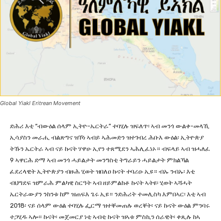
Global Yiakl Eritrean Movement
ድሕሪ እቲ “ብውዕል ሰላም ኢትዮ-ኤርትራ” ተባሂሉ ዝፍለጥ፡ ኣብ መንጎ ውልቀ-መላኺ
ኢሳያስን መራሒ ብልጽግና ዝኾነ ኣብይ ኣሕመድን ዝተገብረ ሕቡእ ውዕል፡ ኢትዮጵያ
ትኹን ኤርትራ ኣብ ናይ ኩናት ሃዋሁ ኢየን ተጸሚደን ኣሕሊፈነኦ። ብፍላይ ኣብ ዝሓለፈ
9 ኣዋርሕ ድማ ኣብ መንጎ ሓይልታት መንግስቲ ትግራይን ሓይልታት ምክልኻል
ፈደረላዊት ኢትዮጵያን ብዙሕ ሂወት ዝበለዐ ኩናት ተባሪዑ ኢዩ። ብኡ ንብኡ፡ እቲ
ብህግደፍ ዝምራሕ ምልካዊ ስርዓት ኣብ ዘይምልከቶ ኩናት ኣትዩ፡ ሂወት ኣሻሓት
ኤርትራውያን ንከንቱ ከም ዝጠፍእ ጌሩ ኢዩ። ንድሕሪት ተመሊስካ እምበኣር፡ እቲ ኣብ
2018፡ ናይ ሰላም ውዕል ተባሂሉ ፌርማ ዝተቐመጠሉ ወረቐት፡ ናይ ኩናት ውዕል ምንባሩ
ተጋሂዱ ኣሎ። ኩናት፡ መጀመርያ ነቲ ኣብቲ ኩናት ዝኣቱ ምስኪን ሰራዊት፡ ቀጺሉ ከኣ