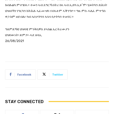
ክብሉልካ ምተገበኣ። ተመን ኣብ እግርኻ በትሪ ከኣ ኣብ ኢድካ ኢዩ`ሞ፡ ሂወትካን ድሕነት
ህዝብኻን ሃገርካን ክትሕሉ ኣፈሙዝካ ናብኣቶም ኣቕንዓዮ። ግዜ ምስ ሓለፈ ምጥዓስ
ዋጋ ከም ዘይብሉ፡ ካብ ኣቦታትካን ኣባሓጎታትካን ተመሃር።
ዓለምለኻዊ ህዝባዊ ምንቅስቓስ ይኣክል ኤርትራውያን
ህዝባውነት፡ ጽምዶ፡ ሓደ ጸላኢ
26/08/2021
Facebook
Twitter
STAY CONNECTED