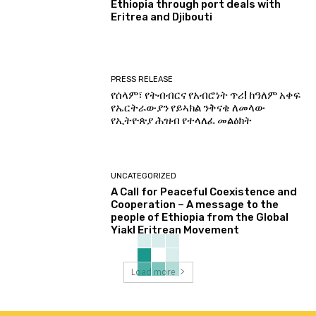
Ethiopia through port deals with
Eritrea and Djibouti
PRESS RELEASE
የሰላም፣ የትብብርና የአብሮነት ጥሪ! ከዓለም አቀፍ
የኤርትራውያን የይኣክል ንቅናቄ ለመላው
የኢትዮጵያ ሕዝብ የተላለፈ መልዕክት
UNCATEGORIZED
A Call for Peaceful Coexistence and
Cooperation – A message to the
people of Ethiopia from the Global
Yiakl Eritrean Movement
Load more