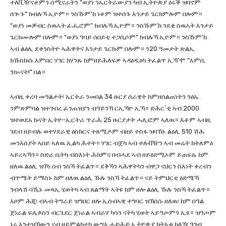
ተለቪዥናቶምን ሰሚናራትን “ወያነ ንኤርትራውያን ካብ ኢትዮጵያ ዕሩቕ ዝባኖም
ሰጒጉ” ክብሉኻ ኢዮም። ንስኹም’ከ ነቶም ዝተሰጉ እንታይ ጌርክምሎም በሎም።
“ወያነ መቓብር ስዉኣት ፊሒሮም” ክብሉኻ ኢዮም። ንስኹም’ከ ንደቂ ስዉኣት እንታይ
ጌርክሙሎም በሎም። “ወያነ ዓባይ ሰበይቲ ተጋሲሶም” ክብሉኻ ኢዮም። ንስኹም’ከ
ኣብ ልዕሊ ደቀንስትዮ ኣሕዋትና እንታይ ጌርኩም በሎም። ን20 ዓመታት ጽልኢ
ክኹስኩሱ እምበር ሃገር ክሃንጹ ከምዘይሕለፍዎ ኣዳዕዲዕካ ትፈልጥ ኢኻ’ሞ “እምቢ
ንኲናት!” በል።
ኣብዚ ቀረባ መዓልታት፡ ኤርትራ ንመበል 34 ዙርያ ሰራዊት ከምዘሰልጠነትን ንዕኡ
ንምጽምባል ዝተገብረ ፈንጠዝያን ብዓይንኻ ርኢኻዮ ኢኻ። ድሕር`ቲ ኣብ 2000
ዝተወደአ ኩናት ኢትዮ-ኢርትራ ጥራሕ 25 ዙርያታት ሓሊፎም ኣለዉ። እቶም ኣብዚ
ገደብ ዘይብሉ ወተሃደራዊ ዕስክርና ተጸሚዶም ብዘይ ተስፋ ዝባኸኑ ልዕሊ 510 ሽሕ
መንእሰያት ኣበይ ኣለዉ ኢልካ ሕተት። ሃገር ብጀካ ኣብ ተለቭዥን ኣብ መሬት ክትለምዕ
ኣይረኣኻን። ስድራ ቤትካ ብስእነት ሕክምና በብሓደ ኣብ ዘይዕድሚኦም ይጠፍኡ ከም
ዘለዉ ልዕሊ ዝኾነ ሰብ ንስኻ ትፈልጥ። ደቅኻን ኣሕዋትካን ብዋጋ ናህርን ስእነት ቀረብን
ብጥሜት ይማስኑ ከም ዘለዉ ልዕሊ ኹሉ ንስኻ ትፈልጥ። ናይ ትምህርቲ ዕድሜኻ
ንብላሽ ባኺኑ መጻኢ ሂወትካ ኣብ ጸልማት ኣትዩ ከም ዘሎ ልዕሊ ኹሉ ንስኻ ትፈልጥ።
እዞም ሕጂ፡ ብኣብ ትግራይ ዝግበር ዘሎ ኢሰብኣዊ ተግባር ዝኽሰሱ ዘለዉ፡ ከም በዓል
ጀነራል ፍሊጶስን ብርጌደር ጀነራል ኣብራሃ ካሳን ናትካ ሂወት ኣይዓጦምን ኢዩ። ዝዓጦም
ኔሩ እንተዝኸውን ናብ ዘይምልከተካ ውግእ ሓድሕድ ኢትዮጵያ ክትኣቱ ከለኻ፡ ዓገብ