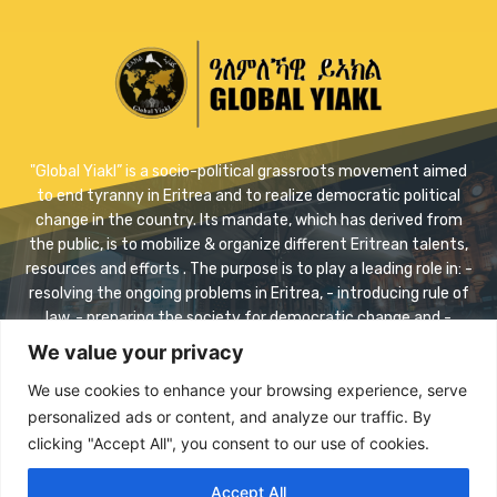
"Global Yiakl” is a socio-political grassroots movement aimed
to end tyranny in Eritrea and to realize democratic political
change in the country. Its mandate, which has derived from
the public, is to mobilize & organize different Eritrean talents,
resources and efforts . The purpose is to play a leading role in: -
resolving the ongoing problems in Eritrea, - introducing rule of
law, - preparing the society for democratic change and -
realizing safe transition.
We value your privacy
Contact us:
info@eriyaikl.com
We use cookies to enhance your browsing experience, serve
personalized ads or content, and analyze our traffic. By
Facebook
Twitter
Youtube
clicking "Accept All", you consent to our use of cookies.
Accept All