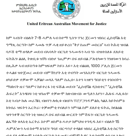
ከም ኣብነት ብዕለት 7-8 ሓምለ ኣብ ከተማ ጊሰን፡ ሃገረ ጀርመን ዝነበረ ፌስቲቫል እቲ
ዓማጺ ስርዓት፡ ከም ኣመሉ ጥቓ ሓቂ ዘይቀረበ “ቅያ ስጡም መስርዕ” ኣብ ትሕቲ ዝብል
ባዶሽ ቴማ ዘዳለዎ መደብ ብኣባላት ብርጌድ ንሓመዱን ኣብ ጎኑ ብዝተሰለፉ ደለይቲ
ፍትሕን፡ ልዕሊ ትጽቢቱ ዝኾነ ብድሆ ገጢምዎ፡ ሰፍ ዘይብል ፖለቲካውን ገንዘባውን ክሳራ
በጺሕዎ ኣብ ዘይስዓቱ ከምዝፍጸም ኮይኑ እዩ። እቲ ብልዕሊ 1000 ፖሊስ ጀርመን
ተሓልዩ ዝተጀመረ መደብ፡ ብምኽንያት እቲ ተብዓት መንእሰያት ብርጌድ ንሓመዱ
ዘካይድዎ ተቓውሞ ኣቓልቦ መላእ ዓለም ስሒቡ፡ እተን ኣዝየን ዓበይቲን ተነበብትን
ማዕከናት ዜና ዓለምና ከይተረፋ ነቲ ፍሹል መደብ፡ “ፌስቲቫል ዲክቴተር” “ፌስቲቫል
ሕፍረት” እንዳበላ፡ ነቲ ዝገጠሞ ተቓውሞ ክጽብጽብኦ ውዒለን እየን። ሕሉፍ ሓሊፉስ፡
እቲ ኣብታ ኩሉ መራኸቢ ብዙሃን ሎኪቱ ብዘይካ ፕሮፓጋንዳ ምልኪ ካልእ ከይትሰምዕ
ክገብራ ዝፍትን ኤርትራ፡ ተቓወምቲ የብለይን ንምባል ስም ደለይቲ ፍትሒ ከየልዕል
ዝጥንቀቕ ስርዓት ነቲ ዝወረዶ ሰፍ ዘይብል ውርደት ንምሽፋን፡ ብርጌድ ንሓመዱ
ልኡኻት ጸላእቲ ኤርትራ እዮም ዘስምዕ ሓተታ ክምህዝ ተገዲዱ እዩ። ብዕለት 15
ሓምለ’ውን ኣብ ከተማ ለንደን፡ ዓባይ ብርጣንያ ተዳልዩ ዝነበረ ፌስቲቫል እቲ ስርዓት
ብሓያል ተቓውሞ ኣባላት ብርጌድ ንሓመዱ፡ ብምምሕዳር እቲ ከተማ ተሰሪዙ ኣሎ።