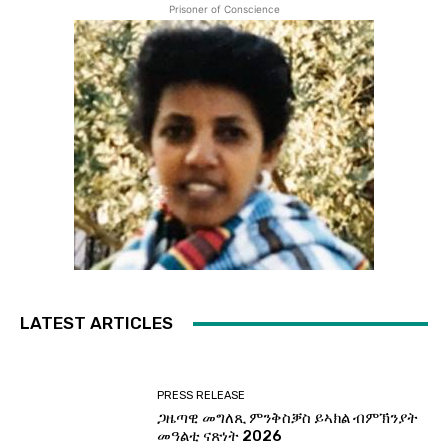
Prisoner of Conscience
LATEST ARTICLES
PRESS RELEASE
ጋዜጣዊ መግለጺ ምንቅስቓስ ይኣክል ብምኽንያት
መዓልቲ ናጽነት 2026