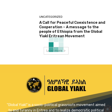
UNCATEGORIZED
A Call for Peaceful Coexistence and
Cooperation – A message to the
people of Ethiopia from the Global
Yiakl Eritrean Movement
Load more
"Global Yiakl” is a socio-political grassroots movement aimed
to end tyranny in Eritrea and to realize democratic political