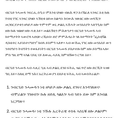
ብርጌድ ንሓመዱ ንፍርሒ ስዒሩ፡ ምእንቲ ህዝቡ ብዙሕ ዋጋ እናኸፈለ ኣንጻር እቲ ኩሉ
ሃብቲ ሃገር ኣንጻር ህዝቡ ኣኽቲቱ ዕድመ ስልጣኑ ከናውሕ ዝጽዕር ዘሎ መላኺን፡
መጋበርያታቱን ዘካይዶ ዘሎ ጥምጥም ወኒ ቃልሲ ኣሽሓት መንእሰያት ኣለዓዒሉ፡ ከም
ዘሎ ኩሉ ዝዕዘቦ ዘሎ ሓቂ እዩ። መልእኽቲን ምሕጽንታን ብርጌድ ንሓመዱ ኣብ
ከተማታትት ኣውሮጳ ኣድህቦ ረኺቡስ፡ ድሮ ምምሕዳራት ገለ ከተማትት “ፌስቲቫል
ዲክቴተር ኣይነስተናግድን” ክብላ ይስምዓ ኣለዋ። ኣብ ውሽጢ ሃገር ዘሎ መንእሰይ ውን
ንተበግሶን ትብዓትን ተወፋይነትን ብርጌድ ንሓመዱ ይከታተሎ ከም ዘሎ ይስማዕ ኣሎ፡
ምስ ግዜ ድማ ኣካል ናይዚ ናይ ለውጢ ሓይሊ ከምዝኸውን ርግጽ እዩ።
ብርጌድ ንሓመዱ ኣብ ሓጺር ጊዜ ኣብ ቃልሲ ደንበ ፍትሒ ዝፈጥሮ ዘሎ ድርኺት ኣዝዩ
ዓቢ እዩ። ስለዚ ድማ ንሕና ኤርትራውያን ደለይቲ ፍትሒ ኣብ ኣውስትራልያ፦
ንብርጌድ ንሓመዱን ነቲ ዘካይዶ ዘሎ ቃልሲ ደገፍና እንዳገለጽና፡
ብሞራልን፡ ገንዘብን፡ ኩሉ ዘድሊ ካልእን፡ ኣብ ጎድኑ ደው ከም እንብል
ነረጋግጽ።
ብርጌድ ንሓመዱ፡ ነቲ ንኹሉ ኤርትራዊ ተስፋ ኣስኒቑ ዘሎ ቃልሶም፡