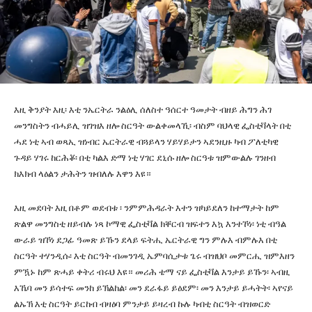
እዚ ቅንያት እዚ፡ እቲ ንኤርትራ ንልዕሊ ሰለስተ ዓሰርተ ዓመታት ብዘይ ሕግን ሕገ
መንግስትን ብሓይሊ ዝገዝእ ዘሎ ስርዓት ውልቀመላኺ፡ ብስም ባህላዊ ፌስቲቫላት በቲ
ሓደ ነቲ ኣብ ወጻኢ ዝነብር ኤርትራዊ ብጓይላን ሃይሃይታን ኣደንዚዙ ካብ ፖለቲካዊ
ጉዳይ ሃገሩ ከርሕቖ፡ በቲ ካልእ ድማ ነቲ ሃገር ደኒሱ ዘሎ ስርዓቱ ዝምውልሉ ገንዘብ
ክእክብ ላዕልን ታሕትን ዝብለሉ እዋን እዩ።
እዚ መደባት እዚ በቶም ወደብቱ ፡ ንምምሕዳራት እተን ዝካይደለን ከተማታት ከም
ጽልዋ መንግስቲ ዘይብሉ ነጻ ኮማዊ ፌስቲቫል ክቐርብ ዝፍተን እኳ እንተኾነ፡ ነቲ ብዓል
ውራይ ዝኾነ ደጋፊ ዓመጽ ይኹን ደላይ ፍትሒ ኤርትራዊ ግን ምሉእ ብምሉእ በቲ
ስርዓት ተሃንዲሱ፡ እቲ ስርዓት ብመንገዲ ኤምባሲታቱ ጌሩ ብዝህቦ መምርሒ ዝምእዘን
ምዃኑ ከም ጽሓይ ቀትሪ ብሩህ እዩ። መሪሕ ቴማ ናይ ፌስቲቫል እንታይ ይኹን፡ ኣብዚ
እኼባ መን ይሳተፍ መንከ ይኽልከል፡ መን ደራፋይ ይዕደም፡ መን እንታይ ይሓትት፡ ኣየናይ
ልኡኽ እቲ ስርዓት ይርከብ ብዛዕባ ምንታይ ይዛረብ ኩሉ ካብቲ ስርዓት ብዝወርድ