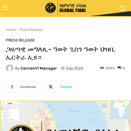
Home
Press Release
PRESS RELEASE
ጋዜጣዊ መግለጺ- ዓወት ጊሰን ዓወት ህዝቢ
ኤርትራ ኢዩ።
By
Content1 Manager
2093
0
10 July 2023
Facebook
Twitter