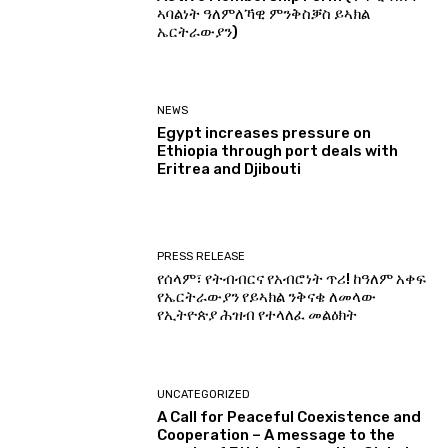
ኣባልነት ዓለምለኻዊ ምንቅስቓስ ይኣክል
ኤርትራውያን)
NEWS
Egypt increases pressure on
Ethiopia through port deals with
Eritrea and Djibouti
PRESS RELEASE
የሰላም፣ የትብብርና የአብሮነት ጥሪ! ከዓለም አቀፍ
የኤርትራውያን የይኣክል ንቅናቄ ለመላው
የኢትዮጵያ ሕዝብ የተላለፈ መልዕክት
UNCATEGORIZED
A Call for Peaceful Coexistence and
Cooperation – A message to the