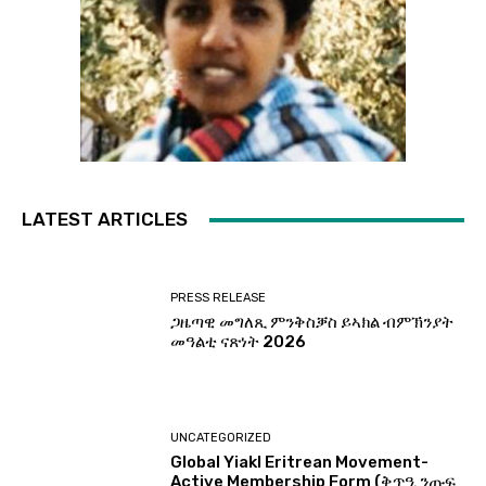
LATEST ARTICLES
PRESS RELEASE
ጋዜጣዊ መግለጺ ምንቅስቓስ ይኣክል ብምኽንያት
መዓልቲ ናጽነት 2026
UNCATEGORIZED
Global Yiakl Eritrean Movement-
Active Membership Form (ቅጥዒ ንጡፍ