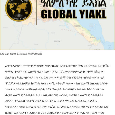
Global Yiakl Eritrean Movement
እቲ ንሓያሎ ሳምንታት ምድላው ዝተገብረሉ፡ ኣብ ጊሰን ዝተኻየደ ናይ ህግደፍ ፈስቲቫል፡
ትማሊ ቀዳም ናብ ረጽሚ ዓሪጉ ኣሎ። ፖሊስ ጀርመን ጸጥታ ናይቲ ከተማ ክሕልዉ፡
ደለይቲ ፍትሒ፡ ብፍላይ ከኣ ብርጌድ ንሓመዱ ድማ፡ ነቲ ብህግደፍ ዝካየድ ዝነበረ ናይ
ፕሮፖጋንዳ ፈስቲቫል ከፍሽሉ ኣብ ረጽሚ ኣትዮም ኣለዉ። እዚ ረጽሚ እዚ ብሃንደበት
ዝመጸ ኣይኮነን። መቐጸልታ ናይቲ ን32 ዓመታት ኣብ በበይኑ እዋናት፡ ክካየድ ዝጸንሐ
ሕጋዊ ሰለማዊ ሰልፍታት ኢዩ። እዚ ብሕጋዊ መንገዲ ዝተኻየደ ሰለማዊ ሰልፍታት፡
ብሰንኪ ምዕራብ ዓለም፡ ብፍላይ ከኣ ናይ ኤውሮጳ ሃገራት፡ ኣብ ልዕሊ ኤርትራ
ዝተኸተለኦ ዝንቡዕ ፖሊሲ ፍረ ከምጽእ`ሲ ይትረፍ፡ እቲ ዝግበኦ ናይ ሜድያ ኣቓልቦ እኳ
ክረክብ ኣይከኣለን። ሓደ፡ ኣብ ሃገሩ መባእታዊ ሰብኣዊ መሰላት ጥሒሱ፡ ብሕጊ ጫካ