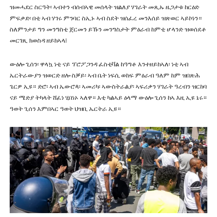
ዝመሓደር ስርዓት፡ ኣብተን ብሰብኣዊ መሰላት ዝልለያ ሃገራት መጺኡ ዜጋታቱ ከርዕድ
ምፍቃድ፡ በቲ ኣብ ሃገሩ ምንባር ስኢኑ ኣብ ስደት ዝሰፈረ መንእሰይ ዝጽወር ኣይኮነን።
ስለምንታይ ግን መንግስቲ ጀርመን ይኹን መንግስታት ምዕራብ ከምቲ ሆላንድ ዝወሰደቶ
መርገጺ ክወስዳ ዘይከኣላ፧
ውዕሎ ጊሰን፡ ዋላኳ ነቲ ናይ ፕሮፖጋንዳ ፈስቲቫል ከዓግቶ እንተዘይከኣለ፡ ነቲ ኣብ
ኤርትራውያን ዝወርድ ዘሎ ስቓይ፡ ኣብ ቤት ነፍሲ ወከፍ ምዕራብ ዓለም ከም ዝበጽሕ
ጌርዎ ኢዩ። ድሮ፡ ኣብ ኤውሮጳ፡ ኣመሪካ፡ ኣውስትራልያ፡ ኣፍሪቃን ሃገራት ዓረብን ዝርከባ
ናይ ሜድያ ትካላት ሸፈነ ሂበነኦ ኣለዋ። እቲ ካልኣይ ዕላማ ውዕሎ ጊሰን ከኣ እዚ ኢዩ ኔሩ።
ዓወት ጊሰን እምበኣር ዓወት ህዝቢ ኤርትራ ኢዩ።