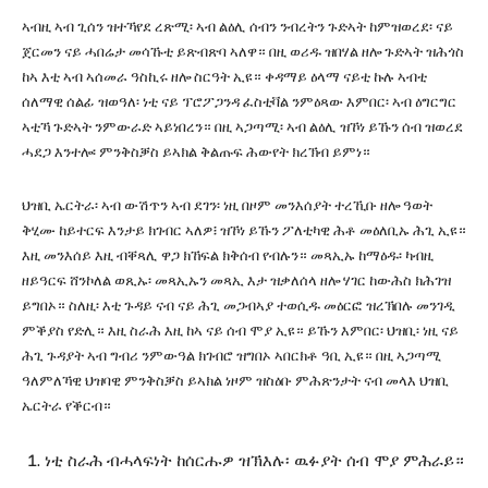
ኣብዚ ኣብ ጊሰን ዝተኻየደ ረጽሚ፡ ኣብ ልዕሊ ሰብን ንብረትን ጉድኣት ከምዝወረደ፡ ናይ
ጀርመን ናይ ሓበሬታ መሳኹቲ ይጽብጽባ ኣለዋ። በዚ ወሪዱ ዝበሃል ዘሎ ጉድኣት ዝሕጎስ
ከኣ እቲ ኣብ ኣሰመራ ዓስኪሩ ዘሎ ስርዓት ኢዩ። ቀዳማይ ዕላማ ናይቲ ኩሉ ኣብቲ
ሰለማዊ ሰልፊ ዝወዓለ፡ ነቲ ናይ ፕሮፖጋንዳ ፈስቲቫል ንምዕጻው እምበር፡ ኣብ ዕግርግር
ኣቲኻ ጉድኣት ንምውራድ ኣይነበረን። በዚ ኣጋጣሚ፡ ኣብ ልዕሊ ዝኾነ ይኹን ሰብ ዝወረደ
ሓደጋ እንተሎ፡ ምንቅስቓስ ይኣክል ቅልጡፍ ሕውየት ክረኽብ ይምነ።
ህዝቢ ኤርትራ፡ ኣብ ውሽጥን ኣብ ደገን፡ ነዚ በዞም መንእሰያት ተረኺቡ ዘሎ ዓወት
ቅሂሙ ከይተርፍ እንታይ ክገብር ኣለዎ፧ ዝኾነ ይኹን ፖለቲካዊ ሕቶ መዕለቢኡ ሕጊ ኢዩ።
እዚ መንእሰይ እዚ ብቐጻሊ ዋጋ ክኸፍል ክቅሰብ የብሉን። መጻኢኡ ከማዕዱ፡ ካብዚ
ዘይዓርፍ ሸንኮለል ወጺኡ፡ መጻኢኡን መጻኢ እታ ዝቃለሰላ ዘሎ ሃገር ከውሕስ ክሕገዝ
ይግበኦ። ስለዚ፡ እቲ ጉዳይ ናብ ናይ ሕጊ መጋብኣያ ተወሲዱ መዕርፎ ዝረኽበሉ መንገዲ
ምቕያስ የድሊ። እዚ ስራሕ እዚ ከኣ ናይ ሰብ ሞያ ኢዩ። ይኹን እምበር፡ ህዝቢ፡ ነዚ ናይ
ሕጊ ጉዳያት ኣብ ግብሪ ንምውዓል ክገብሮ ዝግበኦ ኣበርክቶ ዓቢ ኢዩ። በዚ ኣጋጣሚ
ዓለምለኻዊ ህዝባዊ ምንቅስቓስ ይኣክል ነዞም ዝስዕቡ ምሕጽንታት ናብ መላእ ህዝቢ
ኤርትራ የቕርብ።
ነቲ ስራሕ ብሓላፍነት ከሰርሑዎ ዝኽእሉ፡ ዉፉያት ሰብ ሞያ ምሕራይ።