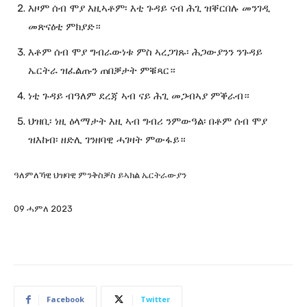
እዞም ሰብ ሞያ እዚኣቶም፡ እቲ ጉዳይ ናብ ሕጊ ዝቐርበሉ መንገዲ
መጽናዕቲ ምክያድ።
እቶም ሰብ ሞያ ግብራውነቱ ምስ ኣረጋገጹ፡ ሕጋውያንን ንጉዳይ
ኤርትራ ዝፈልጡን ጠበቓታት ምቑጻር።
ነቲ ጉዳይ ብዓለም ደረጃ ኣብ ናይ ሕጊ መጋብኣያ ምቕራብ።
ህዝቢ፡ ነዚ ዕላማታት እዚ ኣብ ግብሪ ንምውዓል፡ በቶም ሰብ ሞያ
ዝእከብ፡ ዘድሊ ገንዘባዊ ሓገዛት ምውፋይ።
ዓለምለኻዊ ህዝባዊ ምንቅስቓስ ይኣክል ኤርትራውያን
09 ሓምለ 2023
Facebook
Twitter