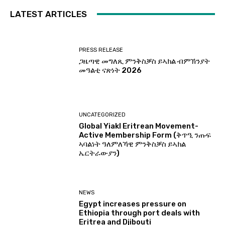
LATEST ARTICLES
PRESS RELEASE
ጋዜጣዊ መግለጺ ምንቅስቓስ ይኣክል ብምኽንያት
መዓልቲ ናጽነት 2026
UNCATEGORIZED
Global Yiakl Eritrean Movement-
Active Membership Form (ቅጥዒ ንጡፍ
ኣባልነት ዓለምለኻዊ ምንቅስቓስ ይኣክል
ኤርትራውያን)
NEWS
Egypt increases pressure on
Ethiopia through port deals with
Eritrea and Djibouti