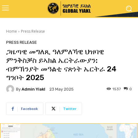
Home
Press Release
PRESS RELEASE
ጋዜጣዊ መግለጺ ዓለምለኻዊ ህዝባዊ
ምንቅስቓስ ይኣክል ኤርትራውያን:
ብምኽንያት መዓልቲ ናጽነት ኤርትራ 24
ግንቦት 2025
By
Admin Yiakl
1537
0
23 May 2025
Facebook
Twitter