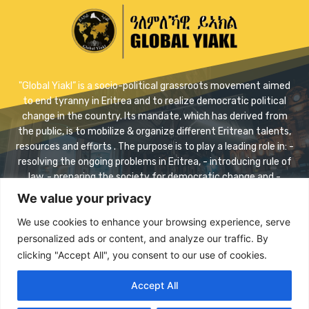
"Global Yiakl” is a socio-political grassroots movement aimed
to end tyranny in Eritrea and to realize democratic political
change in the country. Its mandate, which has derived from
the public, is to mobilize & organize different Eritrean talents,
resources and efforts . The purpose is to play a leading role in: -
resolving the ongoing problems in Eritrea, - introducing rule of
law, - preparing the society for democratic change and -
realizing safe transition.
We value your privacy
Contact us:
info@eriyaikl.com
We use cookies to enhance your browsing experience, serve
personalized ads or content, and analyze our traffic. By
Facebook
Twitter
Youtube
clicking "Accept All", you consent to our use of cookies.
Accept All