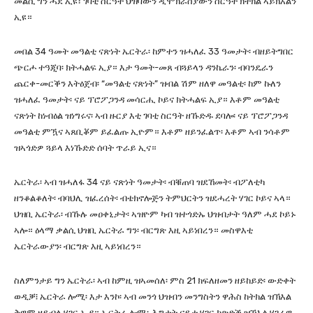
መልሲ ግን ሓደ ኢዩ፣ ገባቲ ስርዓት ህዝባውን ዲሞክራስያውን ስርዓት ክተክል ኣይክእልን
ኢዩ።
መበል 34 ዓመት መዓልቲ ናጽነት ኤርትራ፡ ከምተን ዝሓለፈ 33 ዓመታት፡ ብዘይትግበር
ጭርሖ ተዓጂባ፡ ክትሓልፍ ኢያ። እታ ዓመት-መጸ ብጓይላን ዳንኬራን፡ ብባንዴራን
ጨርቀ-መርቕን እትዕጀብ፡ “መዓልቲ ናጽነት” ዝብል ሽም ዘለዋ መዓልቲ፡ ከም ኩለን
ዝሓለፈ ዓመታት፡ ናይ ፕሮፖጋንዳ መሳርሒ ኮይና ክትሓልፍ ኢያ። እቶም መዓልቲ
ናጽነት ከነብዕል ዝነግሩና፡ ኣብ ዙርያ እቲ ገባቲ ስርዓት ዘኹድዱ ደባሎ፡ ናይ ፕሮፖጋንዳ
መዓልቲ ምዃና ኣጸቢቖም ይፈልጡ ኢዮም። እቶም ዘይንፈልጥ፡ እቶም ኣብ ንሳቶም
ዝኣጎድዎ ጓይላ እነኹድድ ሰባት ጥራይ ኢና።
ኤርትራ፡ ኣብ ዝሓለፋ 34 ናይ ናጽነት ዓመታት፡ ብቑጠባ ዝደኸመት፡ ብፖለቲካ
ዘንቆልቆለት፡ ብባህሊ ዝፈረሰት፡ ብቴክኖሎጅን ትምህርትን ዝደሓረት ሃገር ኮይና ኣላ።
ህዝቢ ኤርትራ፡ ብኹሉ መዐቀኒታት፡ ኣዝዮም ካብ ዝተጎድኡ ህዝብታት ዓለም ሓደ ኮይኑ
ኣሎ። ዕላማ ቃልሲ ህዝቢ ኤርትራ ግን፡ ብርግጽ እዚ ኣይነበረን። መስዋእቲ
ኤርትራውያን፡ ብርግጽ እዚ ኣይነበረን።
ስለምንታይ ግን ኤርትራ፡ ኣብ ከምዚ ዝኣመሰለ፡ ምስ 21 ክፍለዘመን ዘይከይድ፡ ውድቀት
ወዲቓ፧ ኤርትራ ሎሚ፡ እታ እንኮ፡ ኣብ መንጎ ህዝብን መንግስትን ዋሕስ ከትክል ዝኽእል
ቅዋም ዘይብላ ሃገር ኢያ። ኤርትራ ሎሚ፡ ሕግታት ናይታ ሃገር ከጽድቕ ዝኽእል ሃገራዊ