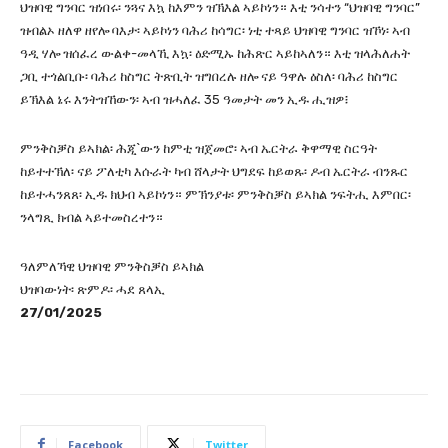
ህዝባዊ ግንባር ዝነበሩ፡ ንጓና እኳ ከእምን ዝኽእል ኣይኮነን። እቲ ንሳተን “ህዝባዊ ግንባር”
ዝብልኦ ዘለዋ ዘየሎ ባእታ፡ ኣይኮነን ባሕሪ ከሳግር፡ ነቲ ተጻይ ህዝባዊ ግንባር ዝኾነ፡ ኣብ
ዓዲ ሃሎ ዝሰፈረ ውልቀ-መላኺ እኳ፡ ዕድሚኡ ከሕጽር ኣይከኣለን። እቲ ዝላሕለሐት
ጋቢ ተጎልቢቡ፡ ባሕሪ ከስግር ትጽቢት ዝግበረሉ ዘሎ ናይ ዓዋሉ ዕስለ፡ ባሕሪ ከስግር
ይኽእል ኔሩ እንትዝኸውን፡ ኣብ ዝሓለፈ 35 ዓመታት መን ኢዱ ሒዝዎ፧
ምንቅስቓስ ይኣክል፡ ሕጂ`ውን ከምቲ ዝጀመሮ፡ ኣብ ኤርትራ ቅዋማዊ ስርዓት
ከይተተኽለ፡ ናይ ፖለቲካ እሱራት ካብ ሸላታት ህግደፍ ከይወጹ፡ ዶብ ኤርትራ ብንጹር
ከይተሓንጸጸ፡ ኢዱ ክህብ ኣይኮነን። ምኽንያቱ፡ ምንቅስቓስ ይኣክል ንፍትሒ እምበር፡
ንላግጺ ክብል ኣይተመስረተን።
ዓለምለኻዊ ህዝባዊ ምንቅስቓስ ይኣክል
ህዝባውነት፡ ጽምዶ፡ ሓደ ጸላኢ
27/01/2025
Facebook
Twitter