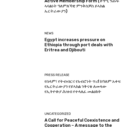
Active Membership Form (ቅጥዒ ንጡፍ
ኣባልነት ዓለምለኻዊ ምንቅስቓስ ይኣክል
ኤርትራውያን)
NEWS
Egypt increases pressure on
Ethiopia through port deals with
Eritrea and Djibouti
PRESS RELEASE
የሰላም፣ የትብብርና የአብሮነት ጥሪ! ከዓለም አቀፍ
የኤርትራውያን የይኣክል ንቅናቄ ለመላው
የኢትዮጵያ ሕዝብ የተላለፈ መልዕክት
UNCATEGORIZED
A Call for Peaceful Coexistence and
Cooperation – A message to the