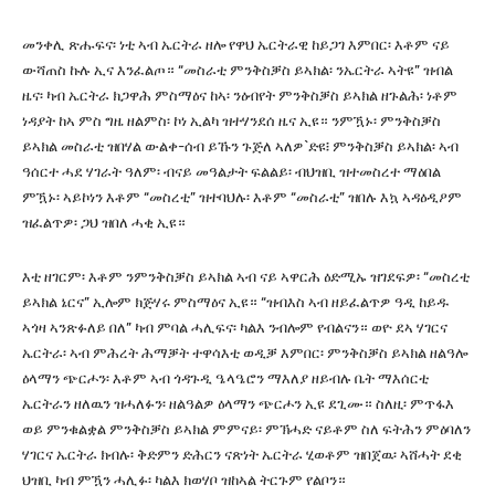
መንቀሊ ጽሑፍና፡ ነቲ ኣብ ኤርትራ ዘሎ የዋህ ኤርትራዊ ከይጋገ እምበር፡ እቶም ናይ
ውሻጠስ ኩሉ ኢና እንፈልጦ። “መስራቲ ምንቅስቓስ ይኣክል፡ ንኤርትራ ኣትዩ” ዝብል
ዜና፡ ካብ ኤርትራ ክጋዋሕ ምስማዕና ከኣ፡ ንዕብየት ምንቅስቓስ ይኣክል ዘጉልሕ፡ ነቶም
ነዳያት ከኣ ምስ ግዜ ዘልምስ፡ ኮነ ኢልካ ዝተሃንደሰ ዜና ኢዩ። ንምዃኑ፡ ምንቅስቓስ
ይኣክል መስራቲ ዝበሃል ውልቀ-ሰብ ይኹን ጉጅለ ኣለዎ`ድዩ፧ ምንቅስቓስ ይኣክል፡ ኣብ
ዓሰርተ ሓደ ሃገራት ዓለም፡ ብናይ መዓልታት ፍልልይ፡ ብህዝቢ ዝተመስረተ ማዕበል
ምዃኑ፡ ኣይኮነን እቶም “መስረቲ” ዝተባህሉ፡ እቶም “መስራቲ” ዝበሉ እኳ ኣዳዕዲዖም
ዝፈልጥዎ፡ ጋህ ዝበለ ሓቂ ኢዩ።
እቲ ዘገርም፡ እቶም ንምንቅስቓስ ይኣክል ኣብ ናይ ኣዋርሕ ዕድሚኡ ዝገደፍዎ፡ “መስረቲ
ይኣክል ኔርና” ኢሎም ክጅሃሩ ምስማዕና ኢዩ። “ዝብእስ ኣብ ዘይፈልጥዎ ዓዲ ከይዱ
ኣጎዛ ኣንጽፉለይ በለ” ካብ ምባል ሓሊፍና፡ ካልእ ንብሎም የብልናን። ወዮ ደኣ ሃገርና
ኤርትራ፡ ኣብ ምሕረት ሕማቓት ተዋሳእቲ ወዲቓ እምበር፡ ምንቅስቓስ ይኣክል ዘልዓሎ
ዕላማን ጭርሖን፡ እቶም ኣብ ጎዳጉዲ ዔላዔሮን ማእለያ ዘይብሉ ቤት ማእሰርቲ
ኤርትራን ዘለዉን ዝሓለፉን፡ ዘልዓልዎ ዕላማን ጭርሖን ኢዩ ደጊሙ። ስለዚ፡ ምጥፋእ
ወይ ምንቁልቋል ምንቅስቓስ ይኣክል ምምናይ፡ ምኽሓድ ናይቶም ስለ ፍትሕን ምዕባለን
ሃገርና ኤርትራ ክብሉ፡ ቅድምን ድሕርን ናጽነት ኤርትራ ሂወቶም ዝበጀዉ፡ ኣሸሓት ደቂ
ህዝቢ ካብ ምዃን ሓሊፉ፡ ካልእ ክወሃቦ ዝከኣል ትርጉም የልቦን።