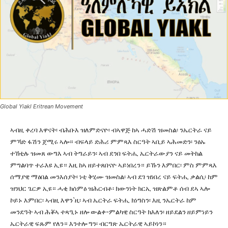
Global Yiakl Eritrean Movement
ኣብዚ ቀረባ እዋናት፡ ብሕቡእ ዝለምድናዮ፡ ብኣዋጅ ከኣ ሓድሽ ዝመስል፡ ንኤርትራ ናይ
ምኻድ ፋሽን ጀሚሩ ኣሎ። ብፍላይ ድሕሪ ምምጻእ ስርዓት ኣቢይ ኣሕመድን፡ ንዕኡ
ተኸቲሉ ዝመጸ ውግእ ኣብ ትግራይን፡ ኣብ ደንበ ፍትሒ ኤርትራውያን ናይ መትከል
ምግልባጥ ተራእዩ ኢዩ። እዚ ከኣ ዘይተጸበናዮ ኣይነበረን። ይኹን እምበር፡ ምስ ምምጻእ
ሰማያዊ ማዕበል መንእሰያት፡ ነቲ ቅሂሙ ዝመስል፡ ኣብ ደገ ዝነበረ ናይ ፍትሒ ቃልሲ፡ ከም
ዝንህር ጌርዎ ኢዩ። ሓቂ ክሰምዕ ዝሕርብቶ፡ ክውንነት ክርኢ ዝጽልምቶ ሰብ ደኣ ኣሎ
ኮይኑ እምበር፡ ኣብዚ እዋን`ዚ፡ ኣብ ኤርትራ ፍትሒ ክነግስን፡ እዚ ንኤርትራ ከም
መንደዓት ኣብ ሕቖኣ ተጻዒኑ ዘሎ ውልቀ-ምልካዊ ስርዓት ክእለን፡ ዘይደልን ዘይምነይን
ኤርትራዊ ፍጹም የለን። እንተሎ ግን፡ ብርግጽ ኤርትራዊ ኣይኮነን።