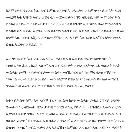
ስለምንታይ ግን ኤርትራ፡ ኣብ ከምዚ ዝኣመሰለ፡ ንኤርትራ ዘይምጥን ናይ ቃላት ዳርባ
ወዲቓ፧ እቲ እንኮን፡ ኣብ ታሪኽና ናይ መጀመርታን ዝኾነ፡ ብህዝቢ ዝቖመ ምንቅስቓስ
ይኣክል እንድሕር ተጸይኑ፡ ህዝቢ ኤርትራ እንታይ ክገብር ኢዩ ዝድለ ዘሎ፧ ምንቅስቓስ
ይኣክል፡ ስለ ፍትሒ እምበር፡ ስለ ስልጣን ንሓንቲ መዓልቲ እኳ ተዛሪቡ ኣይፈልጥን። እዚ
ዕላማ እዚ፡ ክሳብ ሕጂ ሒዝዎ ዘሎ ምዃኑ ከኣ፡ እቶም “መስረቲ ኢና” በሃልትን መላእ
ህዝቢ ኤርትራን ይፈልጥ።
እታ ንዓመታት “ኣብ ኤርትራ ፍትሒ የለን። ኣብ ኤርትራ ዘሎ ምልካዊ ስርዓት
ብዘይወዓል ሕደር ክእለ ኣለዎ” ኢላ ኣብ ጎደናታት ኣመሪካ እትጭርሕ ዝነበረት ነዋሕ
መልሓስ፡ ሎሚ፡ ኣብታ ብፍታው ውልቀ-መላኺ በሪሳ ዘላ ከተማና ባጽዕ ተኾይጣ፡
“ይኣክል መይቱ ኢዩ” እንተበለት መን ክኣምና ይኽእል፧ ምንቅስቓስ ይኣክል፡ መሸፈኒ
ጥልመት ውሑዳት ሰብ ግዜ ክኸውን ዘፍቅድ ደላዪ ፍትሒ የለን።
እተን ይሕስዋ ከምዘለዋ ጽቡቕ ጌረን ዝፈልጣ ክልተ መልሓስ፡ ድሕሪ 34 ናይ ንድየት
ዓመታት፡ ነቲ ብሂወት ዘየሎ ህዝባዊ ግንባር፡ ቀላሲ ናይ ለውጢ ክገብርኦ እውን ፈቲነን
ኢየን። ህዝባዊ ግንባር እቱው ከይበለ ሓድሕድ ተበላሊዑ፡ ቆርበት ጥራይ ተሪፍሉ ኣብ
ዘለወሉ እዋን፡ “ንሱ ጥራይ ኢዩ ባሕሪ ዘስግረና” ኢለን ክምጉታ ከኣ ተሰሚዐን። “ኣየናይ
ህዝባዊ ግንባር” ዝብል ሓታቲ ደኣ ኣይረኸባን እምበር፡ እዚ ዘረባ እዚ፡ ኣይኮነን ንኣባላት