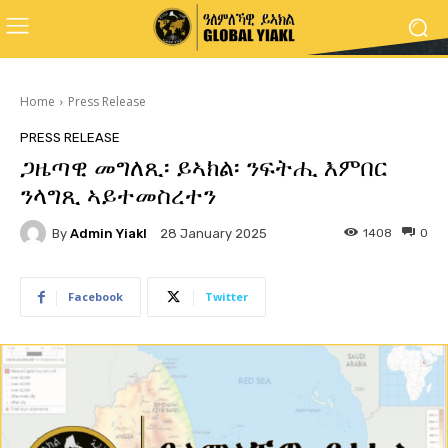
Home
Press Release
PRESS RELEASE
ጋዜጣዊ መግለጺ፡ ይኣክል፡ ንፍትሒ እምበር
ንላግጺ ኣይተመስረተን
By
Admin Yiakl
1408
0
28 January 2025
Facebook
Twitter