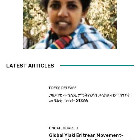
LATEST ARTICLES
PRESS RELEASE
ጋዜጣዊ መግለጺ ምንቅስቓስ ይኣክል ብምኽንያት
መዓልቲ ናጽነት 2026
UNCATEGORIZED
Global Yiakl Eritrean Movement-